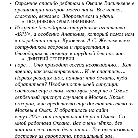
Огромное спасибо ребятам и Оксане Васильевне в
организации похорон моего папы. Все четко,
слажено, вежливо. Здоровья вам и удачи.
ПОЗДНЯКОВА ОЛЬГА ИВАНОВНА
Искренне благодарим сотрудников агентства
«БРУ», а особенно Анатолия, который помог нам
в погребении отца, Кузовлева А.С. Желаем всем
сотрудникам здоровья и процветания и
благодарим за помощь в трудный для нас час.
ДМИТРИЙ СЕРГЕЕВИЧ
Горе…. Оно приходит всегда неожиданно… Как
лавина, как землетрясение… И не спастись….
Первая реакция шок, паника: что делать, куда
обратиться? Необычность моей ситуации
состояла ещё в том, что муж умер не в Омске,
сердечный приступ случился в Москве. Кроме
похорон, мне предстояло ещё доставить тело из
Москвы в Омск. Я обратилась на сайт
«груз-200», они направили к бюро в Омске. Со
мной работала Оксана. Все очень чётко, без
лишних слов, очень деликатно…Все организовали:
доставку из аэропорта, прощальный зал,