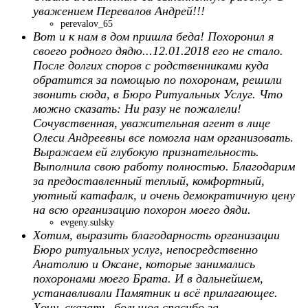
уважением Перевалов Андрей!!!
perevalov_65
Вот и к нам в дом пришла беда! Похоронил я
своего родного дядю...12.01.2018 его не стало.
После долгих споров с родственниками куда
обратится за помощью по похоронам, решили
звонить сюда, в Бюро Ритуальных Услуг. Что
можно сказать: Ни разу не пожалели!
Сочувственная, уважительная агент в лице
Олеси Андреевны все помогла нам организовать.
Выражаем ей глубокую признательность.
Выполнила свою работу полностью. Благодарим
за предоставленный теплый, комфортный,
уютный катафалк, и очень демократичную цену
на всю организацию похорон моего дяди.
evgeny.sulsky
Хотим, выразить благодарность организации
Бюро ритуальных услуг, непосредственно
Анатолию и Оксане, которые занимались
похоронами моего Брата. И в дальнейшем,
устанавливали Памятник и всё прилагающее.
Хочу, сказать, большое спасибо за