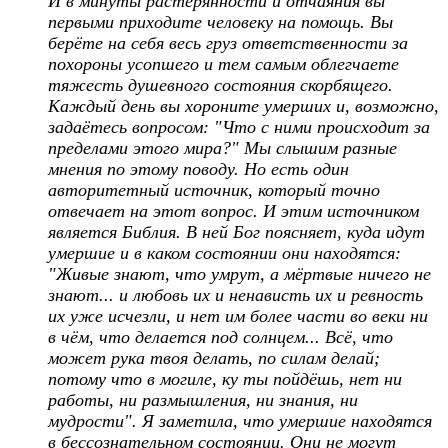
И в минуты растерянности и отчаяния вы
первыми приходите человеку на помощь. Вы
берёте на себя весь груз ответственности за
похороны усопшего и тем самым облегчаете
тяжесть душевного состояния скорбящего.
Каждый день вы хороните умерших и, возможно,
задаётесь вопросом: "Что с ними происходит за
пределами этого мира?" Мы слышим разные
мнения по этому поводу. Но есть один
авторитетный источник, который точно
отвечает на этот вопрос. И этим источником
является Библия. В ней Бог поясняет, куда идут
умершие и в каком состоянии они находятся:
"Живые знают, что умрут, а мёртвые ничего не
знают... и любовь их и ненависть их и ревность
их уже исчезли, и нет им более части во веки ни
в чём, что делается под солнцем... Всё, что
может рука твоя делать, по силам делай;
потому что в могиле, ку ты пойдёшь, нет ни
работы, ни размышления, ни знания, ни
мудрости". Я заметила, что умершие находятся
в бессознательном состоянии. Они не могут