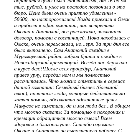
обратится цены были заоблачными, от 76 до 94
тыс. рублей. и уже на последок позвонили в это
бюро. Цене были очень приятно удивленны -
58600, но насторожились! Когда приехали в Омск
и прибыли в офис компании, нас встретили
Оксана и Анатолий, всё рассказали, заключили
договор, помогли с гостиницей. Пока находились в
Омске, очень переживали, но...зря. За три дня все
было выполнено. Сам Анатолий съездил в
Муромцевский район, забрал брата и съездил в
Новосибирский крематорий. Всегда нас держали
в курсе дел!!!После всех процедур, Анатолий
привез урну, передал нам и мы полностью
рассчитались. Что можно отметить в сервисе
данной компании: Семейный бизнес (большой
плюс), приятные люди, которые действительно
хотят помочь, абсолютно адекватные цены.
Минусов не заметили, да и мы люди без...В общем
что можно сказать: За помощью в похоронах и
кремации обращаться можно смело! Всем
здоровья и благополучия. Спасибо огромное
Оксане и Анатолию за выполненную работу. С