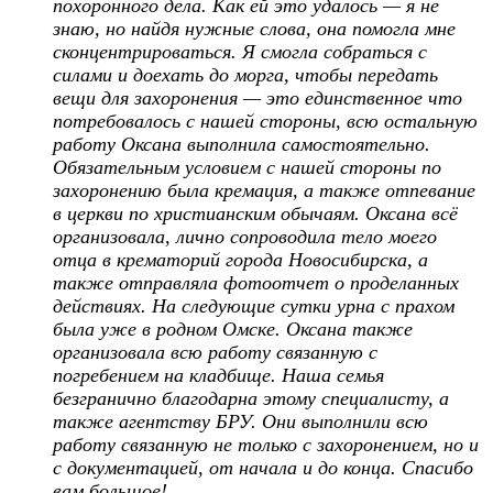
похоронного дела. Как ей это удалось — я не
знаю, но найдя нужные слова, она помогла мне
сконцентрироваться. Я смогла собраться с
силами и доехать до морга, чтобы передать
вещи для захоронения — это единственное что
потребовалось с нашей стороны, всю остальную
работу Оксана выполнила самостоятельно.
Обязательным условием с нашей стороны по
захоронению была кремация, а также отпевание
в церкви по христианским обычаям. Оксана всё
организовала, лично сопроводила тело моего
отца в крематорий города Новосибирска, а
также отправляла фотоотчет о проделанных
действиях. На следующие сутки урна с прахом
была уже в родном Омске. Оксана также
организовала всю работу связанную с
погребением на кладбище. Наша семья
безгранично благодарна этому специалисту, а
также агентству БРУ. Они выполнили всю
работу связанную не только с захоронением, но и
с документацией, от начала и до конца. Спасибо
вам большое!