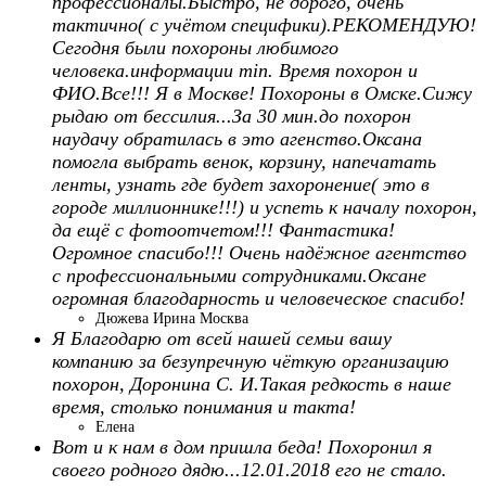
профессионалы.Быстро, не дорого, очень
тактично( с учётом специфики).РЕКОМЕНДУЮ!
Сегодня были похороны любимого
человека.информации min. Время похорон и
ФИО.Все!!! Я в Москве! Похороны в Омске.Сижу
рыдаю от бессилия...За 30 мин.до похорон
наудачу обратилась в это агенство.Оксана
помогла выбрать венок, корзину, напечатать
ленты, узнать где будет захоронение( это в
городе миллионнике!!!) и успеть к началу похорон,
да ещё с фотоотчетом!!! Фантастика!
Огромное спасибо!!! Очень надёжное агентство
с профессиональными сотрудниками.Оксане
огромная благодарность и человеческое спасибо!
Дюжева Ирина Москва
Я Благодарю от всей нашей семьи вашу
компанию за безупречную чёткую организацию
похорон, Доронина С. И.Такая редкость в наше
время, столько понимания и такта!
Елена
Вот и к нам в дом пришла беда! Похоронил я
своего родного дядю...12.01.2018 его не стало.