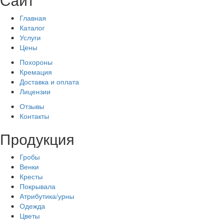
Елена
ЛИЛИЯ МЕТЕЛЕВА
Главная
ДМИТРИЙ СЕРГЕЕВИЧ
Каталог
Услуги
Цены
Похороны
Argentum Tv
ВИКТОРИЯ
Кремация
ВАЛЕНТИНА ИЛЬИНИЧНА
Доставка и оплата
КАРАСЕВА ИННА
Светлана
Лицензии
Отзывы
Контакты
Продукция
Гробы
СЕРГЕЙ
Венки
ДАВЫДОВА АННА
evgeny.sulsky
Евгений
Кресты
Юлия
Покрывала
Атрибутика/урны
Одежда
Antonina Tsupikova
ОЛЬГА
Цветы