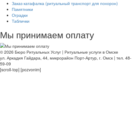
ВИКТОРОВ АНДРЕЙ ИГОРЕВИЧ
Заказ катафалка (ритуальный транспорт для похорон)
Дюжева Ирина Москва
Памятники
Оградки
Таблички
Мы принимаем оплату
© 2026 Бюро Ритуальных Услуг | Ритуальные услуги в Омске
ivanova.vika.777
ул. Аркадия Гайдара, 44, микрорайон Порт-Артур, г. Омск | тел. 48-
59-09
[scroll-top]
[pozvonim]