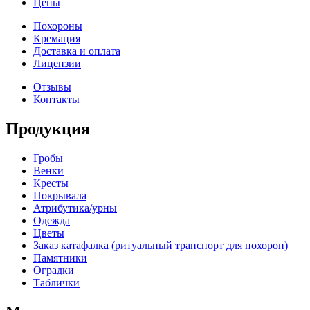
Цены
ДАВЫДОВА АННА
evgeny.sulsky
СЕРГЕЙ
Евгений
Похороны
Юлия
Кремация
Antonina Tsupikova
ОЛЬГА
Доставка и оплата
ВИКТОРОВ АНДРЕЙ ИГОРЕВИЧ
Дюжева Ирина Москва
Лицензии
Отзывы
Контакты
ivanova.vika.777
Продукция
Гробы
Венки
Кресты
Покрывала
Атрибутика/урны
perevalov_65
Одежда
Цветы
Заказ катафалка (ритуальный транспорт для похорон)
Памятники
КОЛОСОВА ЕКАТЕРИНА ВАСИЛЬЕВНА
Оградки
Таблички