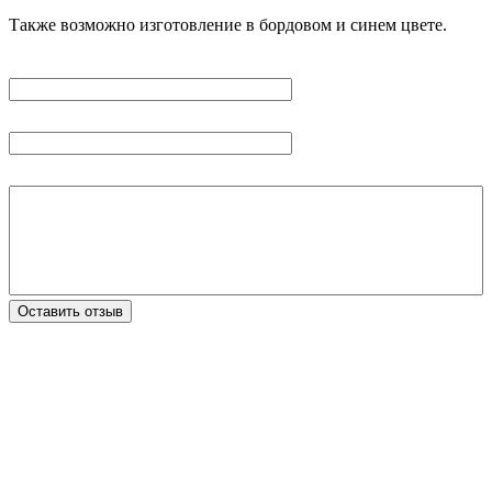
Также возможно изготовление в бордовом и синем цвете.
Введите имя:
Введите email:
Ваш отзыв:
Оставить отзыв
Добрый день! Хочется поблагодарить всех
ваших сотрудников за слаженную
профессиональную работу. Отдельную
благодарность за безукоризненную