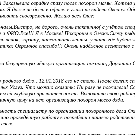
Заказывала оградку сразу после похорон мамы. Хотела у
ии. Я даже не была в офисе, в глаза не видела Оксану. О
новить своевременно. Желаю всех благ!
налы.Быстро, не дорого, очень тактично( с учётом с
 и ФИО.Все!!! Я в Москве! Похороны в Омске.Сижу рыдаю
 венок, корзину, напечатать ленты, узнать где будет за
тика! Огромное спасибо!!! Очень надёжное агентство 
а безупречную чёткую организацию похорон, Доронина С.
о родного дядю...12.01.2018 его не стало. После долгих
ных Услуг. Что можно сказать: Ни разу не пожалели! С
ем ей глубокую признательность. Выполнила свою работ
чную цену на всю организацию похорон моего дяди.
ость специалисту по организации похоронного дела Окс
ично проведённую работу в погребении нашего родственн
севых.
рганизации похорон моего папы. Все четко, слажено, веж