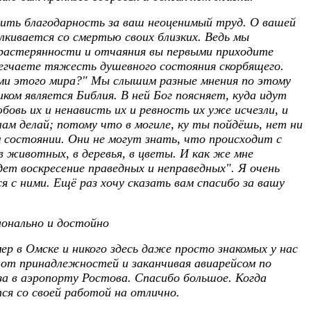
ить благодарность за ваш неоценимый труд. О вашей
лкивается со смертью своих близких. Ведь мы
 растерянности и отчаяния вы первыми приходите
легчаете тяжесть душевного состояния скорбящего.
ами этого мира?" Мы слышим разные мнения по этому
ом является Библия. В ней Бог поясняет, куда идут
овь их и ненависть их и ревность их уже исчезли, и
лам делай; потому что в могиле, ку ты пойдёшь, нет ни
 состоянии. Они не могут знать, что происходит с
в животных, в деревья, в цветы. И как же мне
ет воскресение праведных и неправедных". Я очень
 с ними. Ещё раз хочу сказать вам спасибо за вашу
ионально и достойно
р в Омске и никого здесь даже просто знакомых у нас
ая от принадлежностей и заканчивая авиарейсом по
уза в аэропорту Ростова. Спасибо большое. Когда
ся со своей работой на отлично.