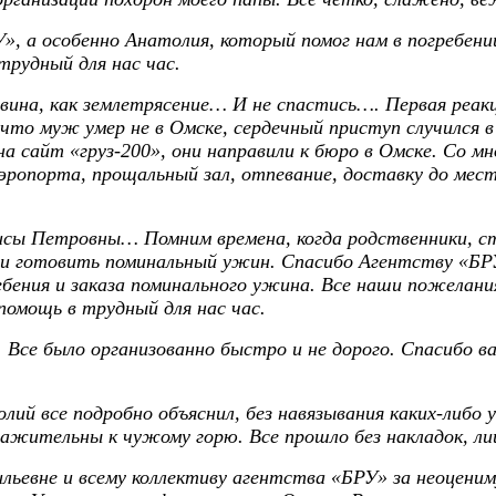
», а особенно Анатолия, который помог нам в погребени
трудный для нас час.
ина, как землетрясение… И не спастись…. Первая реакц
то муж умер не в Омске, сердечный приступ случился в
 сайт «груз-200», они направили к бюро в Омске. Со мно
эропорта, прощальный зал, отпевание, доставку до мест
Алисы Петровны… Помним времена, когда родственники, 
 и готовить поминальный ужин. Спасибо Агентству «БРУ
ебения и заказа поминального ужина. Все наши пожелани
помощь в трудный для нас час.
Все было организованно быстро и не дорого. Спасибо ва
й все подробно объяснил, без навязывания каких-либо усл
ажительны к чужому горю. Все прошло без накладок, л
ьевне и всему коллективу агентства «БРУ» за неоценим