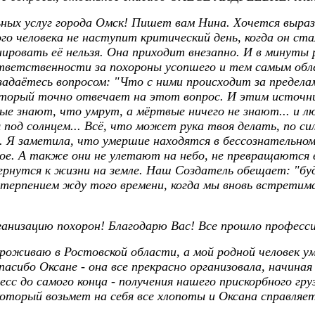
ных услуг города Омск! Пишет вам Нина. Хочется выраз
о человека не наступит критический день, когда он ста
нировать её нельзя. Она приходит внезапно. И в минуты
з ответственности за похороны усопшего и тем самым об
адаётесь вопросом: "Что с ними происходит за предел
торый точно отвечает на этот вопрос. И этим источник
е знают, что умрут, а мёртвые ничего не знают... и люб
я под солнцем... Всё, что может рука твоя делать, по си
. Я заметила, что умершие находятся в бессознательном
хое. А также они не улетают на небо, не превращаются 
рнутся к жизни на земле. Наш Создатель обещает: "буд
етерпением жду того времени, когда мы вновь встретимся
анизацию похорон! Благодарю Вас! Все прошло професс
оживаю в Ростовской области, а мой родной человек уме
пасибо Оксане - она все прекрасно организовала, начин
есс до самого конца - получения нашего прискорбного гр
который возьмет на себя все хлопоты и Оксана справляет