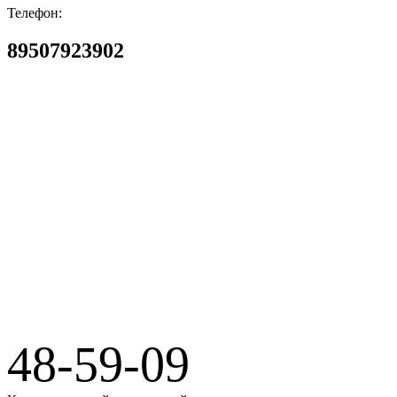
Телефон:
89507923902
Бюро Ритуальных Услуг
48-59-09