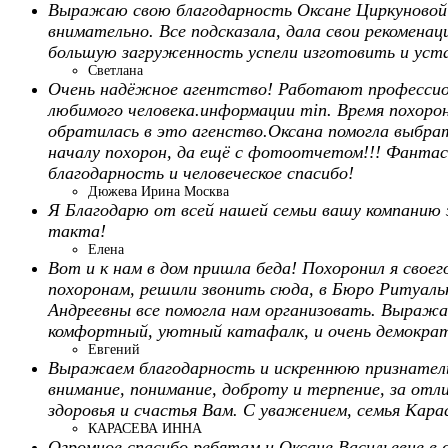
Выражаю свою благодарность Оксане Циркуновой! 
внимательно. Все подсказала, дала свои рекоменац
большую загруженность успели изготовить и уста
Светлана
Очень надёжное агентство! Работают профессио
любимого человека.информации min. Время похорон
обратилась в это агенство.Оксана помогла выбрать
началу похорон, да ещё с фотоотчетом!!! Фантас
благодарность и человеческое спасибо!
Дюжева Ирина Москва
Я Благодарю от всей нашей семьи вашу компанию з
такта!
Елена
Вот и к нам в дом пришла беда! Похоронил я своег
похоронам, решили звонить сюда, в Бюро Ритуаль
Андреевны все помогла нам организовать. Выража
комфортный, уютный катафалк, и очень демократи
Евгений
Выражаем благодарность и искреннюю признательн
внимание, понимание, доброту и терпение, за отл
здоровья и счастья Вам. С уважением, семья Кара
КАРАСЕВА ИННА
Огромное спасибо ребятам и Оксане Васильевне в о