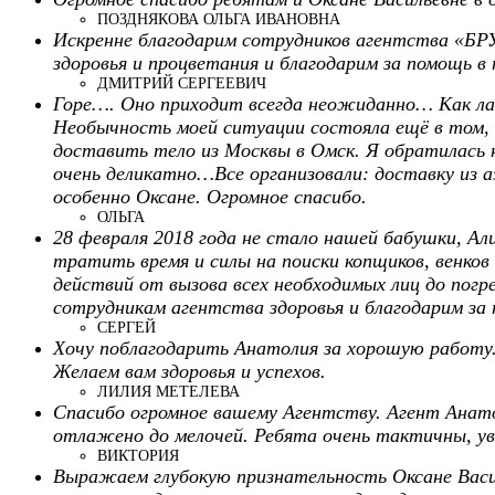
ПОЗДНЯКОВА ОЛЬГА ИВАНОВНА
Искренне благодарим сотрудников агентства «БРУ
здоровья и процветания и благодарим за помощь в 
ДМИТРИЙ СЕРГЕЕВИЧ
Горе…. Оно приходит всегда неожиданно… Как лав
Необычность моей ситуации состояла ещё в том, ч
доставить тело из Москвы в Омск. Я обратилась на
очень деликатно…Все организовали: доставку из а
особенно Оксане. Огромное спасибо.
ОЛЬГА
28 февраля 2018 года не стало нашей бабушки, 
тратить время и силы на поиски копщиков, венков
действий от вызова всех необходимых лиц до погр
сотрудникам агентства здоровья и благодарим за 
СЕРГЕЙ
Хочу поблагодарить Анатолия за хорошую работу. 
Желаем вам здоровья и успехов.
ЛИЛИЯ МЕТЕЛЕВА
Спасибо огромное вашему Агентству. Агент Анатоли
отлажено до мелочей. Ребята очень тактичны, ув
ВИКТОРИЯ
Выражаем глубокую признательность Оксане Васил