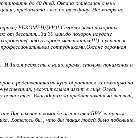
становить до 40 дней. Оксана отнеслась очень
бщение, предоплата - все по телефону. Несмотря на
пецифики).РЕКОМЕНДУЮ! Сегодня были похороны
 от бессилия...За 30 мин.до похорон наудачу
хоронение( это в городе миллионнике!!!) и успеть к
с профессиональными сотрудниками.Оксане огромная
 И.Такая редкость в наше время, столько понимания и
 споров с родственниками куда обратится за помощью по
очувственная, уважительная агент в лице Олеси
у полностью. Благодарим за предоставленный теплый,
ане Васильевне и команде агентства БРУ за чуткое
ика. Хотелось бы , что бы таких людей было побольше,
ливо. Здоровья вам и удачи.