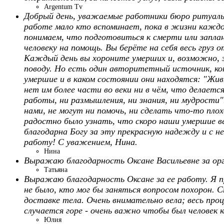
Argentum Tv
Добрый день, уважаемые работники бюро ритуаль
работе мало кто вспоминает, пока в жизни каждог
понимаем, что подготовиться к смерти или запла
человеку на помощь. Вы берёте на себя весь гру
Каждый день вы хороните умерших и, возможно, з
поводу. Но есть один авторитетный источник, ко
умершие и в каком состоянии они находятся: "Живы
нет им более части во веки ни в чём, что делаетс
работы, ни размышления, ни знания, ни мудрости"
нами, не могут ни помочь, ни сделать что-то пло
радостно было узнать, что скоро наши умершие ве
благодарна Богу за эту прекрасную надежду и с н
работу! С уважением, Нина.
Нина
Выражаю благодарность Оксане Васильевне за орг
Татьяна
Выражаю благодарность Оксане за ее работу. Я пр
не было, кто мог бы заняться вопросом похорон. С
доставке тела. Очень внимательно вела; весь проц
случается горе - очень важно чтобы был человек 
Юлия