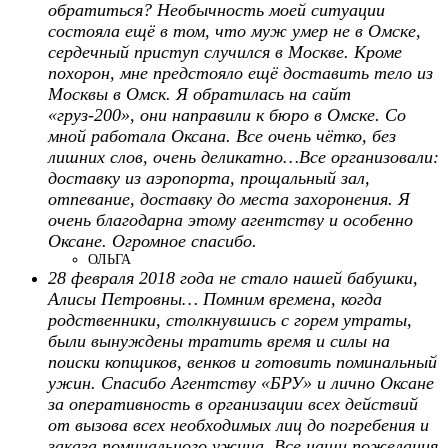
обратиться? Необычность моей ситуации
состояла ещё в том, что муж умер не в Омске,
сердечный приступ случился в Москве. Кроме
похорон, мне предстояло ещё доставить тело из
Москвы в Омск. Я обратилась на сайт
«груз-200», они направили к бюро в Омске. Со
мной работала Оксана. Все очень чётко, без
лишних слов, очень деликатно…Все организовали:
доставку из аэропорта, прощальный зал,
отпевание, доставку до места захоронения. Я
очень благодарна этому агентству и особенно
Оксане. Огромное спасибо.
ОЛЬГА
28 февраля 2018 года не стало нашей бабушки,
Алисы Петровны… Помним времена, когда
родственники, столкнувшись с горем утраты,
были вынуждены тратить время и силы на
поиски копщиков, венков и готовить поминальный
ужин. Спасибо Агентству «БРУ» и лично Оксане
за оперативность в организации всех действий
от вызова всех необходимых лиц до погребения и
заказа поминального ужина. Все наши пожелания