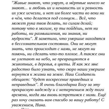
"Живые знают, что умрут, а мёртвые ничего не
знают... и любовь их и ненависть их и ревность
их уже исчезли, и нет им более части во веки ни
в чём, что делается под солнцем... Всё, что
может рука твоя делать, по силам делай;
потому что в могиле, ку ты пойдёшь, нет ни
работы, ни размышления, ни знания, ни
мудрости". Я заметила, что умершие находятся
в бессознательном состоянии. Они не могут
знать, что происходит с нами, не могут ни
помочь, ни сделать что-то плохое. А также они
не улетают на небо, не превращаются в
животных, в деревья, в цветы. И как же мне
радостно было узнать, что скоро наши умершие
вернутся к жизни на земле. Наш Создатель
обещает: "будет воскресение праведных и
неправедных". Я очень благодарна Богу за эту
прекрасную надежду и с нетерпением жду того
времени, когда мы вновь встретимся с ними. Ещё
раз хочу сказать вам спасибо за вашу работу! С
уважением, Нина.